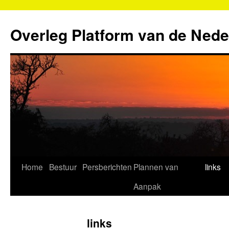
Ga
naar
Overleg Platform van de Nede
de
inhoud
Home
Bestuur
Persberichten
Plannen van
links
Aanpak
links